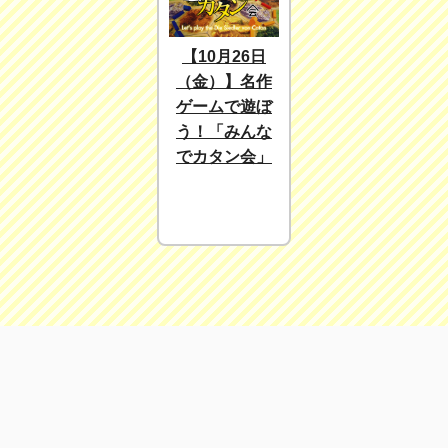
【10月26日
（金）】名作
ゲームで遊ぼ
う！「みんな
でカタン会」